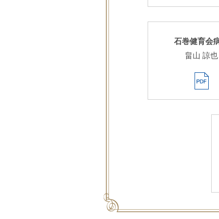
石巻健育会
畠山 諒也