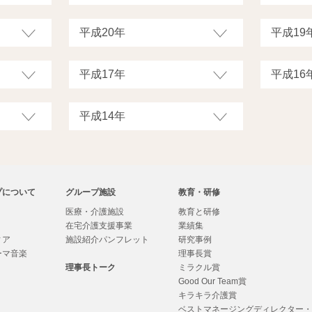
プについて
グループ施設
教育・研修
医療・介護施設
教育と研修
在宅介護支援事業
業績集
ィア
施設紹介パンフレット
研究事例
ーマ音楽
理事長賞
理事長トーク
ミラクル賞
Good Our Team賞
キラキラ介護賞
ベストマネージングディレクター