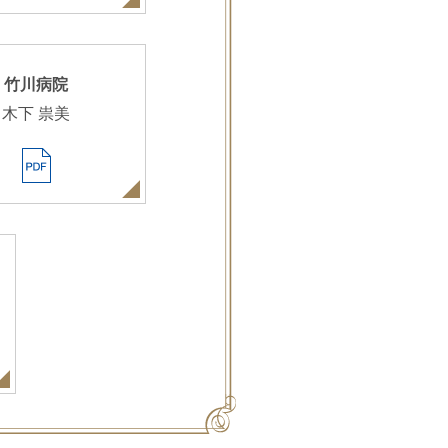
竹川病院
木下 祟美