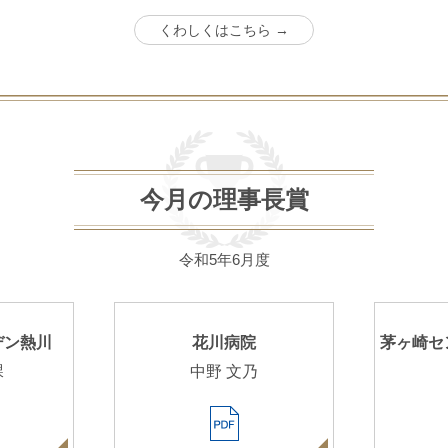
くわしくはこちら →
今月の理事長賞
令和5年6月度
デン熱川
花川病院
茅ヶ崎セ
課
中野 文乃