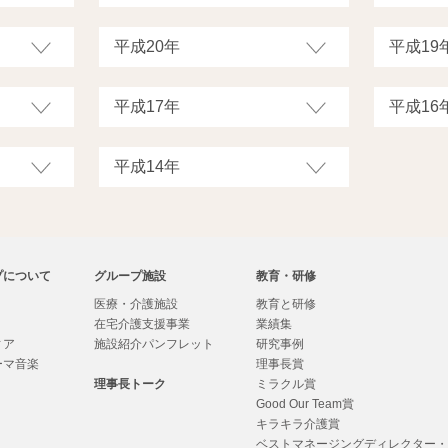
プについて
グループ施設
教育・研修
医療・介護施設
教育と研修
在宅介護支援事業
業績集
ィア
施設紹介パンフレット
研究事例
ーマ音楽
理事長賞
理事長トーク
ミラクル賞
Good Our Team賞
キラキラ介護賞
ベストマネージングディレクター