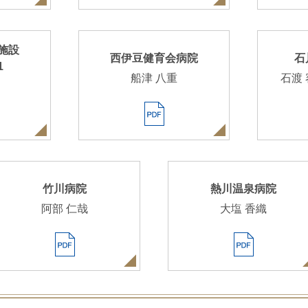
施設
西伊豆健育会病院
石
1
船津 八重
石渡
竹川病院
熱川温泉病院
阿部 仁哉
大塩 香織