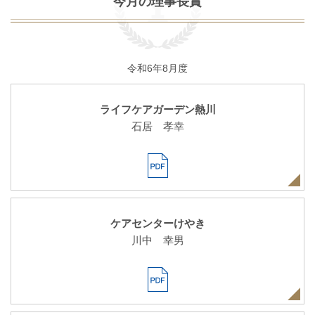
今月の理事長賞
令和6年8月度
ライフケアガーデン熱川
石居 孝幸
ケアセンターけやき
川中 幸男