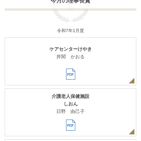
今月の理事長賞
令和7年1月度
ケアセンターけやき
井関 かおる
介護老人保健施設
しおん
日野 由己子