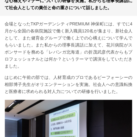
な心構えやマナーについての研修を実施。私からも理事長講話に
て社会人としての責任と命の重さについて話しました。
会場となったTKPガーデンシティPREMIUM 神保町には、すでに4
月から全国の各病院施設で働く新入職員120名が集まり、新社会人
として、また健育会グループで働く上での心構えについて学んで
もらいました。また私からの理事長講話に加えて、花川病院がス
ポンサードを務める「レバンガ北海道」の折茂武彦代表からもプ
ロフェッショナルとは何か？というテーマで講演をしていただき
ました。
はじめに午前の部では、人材育成のプロであるビーフォーシーの
相部博子先生がオリエンテーションを実施。社会人への意識転換
と医療者に求められる対人力についての研修を行いました。